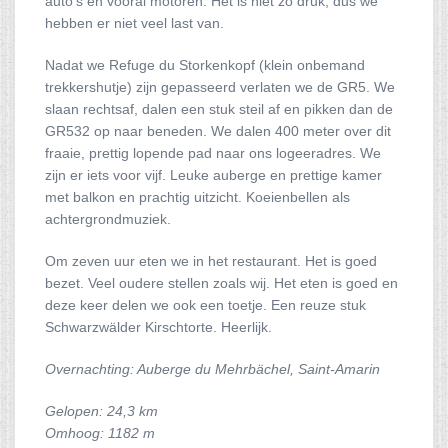
auto’s en vooral motoren. Het is niet zo druk, dus we
hebben er niet veel last van.
Nadat we Refuge du Storkenkopf (klein onbemand
trekkershutje) zijn gepasseerd verlaten we de GR5. We
slaan rechtsaf, dalen een stuk steil af en pikken dan de
GR532 op naar beneden. We dalen 400 meter over dit
fraaie, prettig lopende pad naar ons logeeradres. We
zijn er iets voor vijf. Leuke auberge en prettige kamer
met balkon en prachtig uitzicht. Koeienbellen als
achtergrondmuziek.
Om zeven uur eten we in het restaurant. Het is goed
bezet. Veel oudere stellen zoals wij. Het eten is goed en
deze keer delen we ook een toetje. Een reuze stuk
Schwarzwälder Kirschtorte. Heerlijk.
Overnachting: Auberge du Mehrbächel, Saint-Amarin
Gelopen: 24,3 km
Omhoog: 1182 m