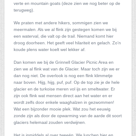
verte en mountain goats (deze zien we nog beter op de
terugweg).
We praten met andere hikers, sommigen zien we
meermalen. Als we al flink zijn gestegen komen we bij
een waterval, die valt op de trail. Niemand komt hier
droog doorheen. Het geeft veel hilariteit en gelach. Zo’n
koude plens water koelt wel lekker af.
Dan komen we bij de Grinnell Glacier Picnic Area en
zien we al flink wat van de Glacier. Maar toch zijn we er
dan nog niet. De overlook is nog een flink klimmetje
naar boven. Hijg, hijg, puf, puf. Op de top zie je de hele
glacier en de turkoise meren vol ijs en smeltwater. Er
zijn ook flink wat mensen direct aan het water en er
wordt zelfs door enkele waaghalzen in gezwommen!
Wat een bijzonder mooie plek. Wat zou het eeuwig
zonde zijn als door de opwarming van de aarde dit soort
glaciers helemaal zouden verdwijnen.
Het is inmiddels al over tweeën. We lunchen hier en