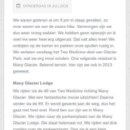
DONDERDAG 19 JULI 2018
We waren gisteren al om 9 pm in slaap gevallen, zo
moe waren we van de zware hike. Vanmorgen zijn we
dus weer vroeg wakker. We hebben geen spierpijn en ik
voel me weer heel erg uitgerust. Dat valt alles mee! We
ontbijten op de kamer en pakken onze spullen rustig in.
We verlaten vandaag het Two Medicine deel van Glacier
Park, wat we erg mooi vonden. Ons volgende reisdoel is
Many Glacier. Bekend terrein, hier zijn we ook in 2013
geweest.
Many Glacier Lodge
We rijden via de 49 van Two Medicine richting Many
Glacier. Wat een fantastische mooie uitzichten! Daarna
verder via de 89. Er wordt gewerkt aan de weg, dus het
gaat niet heel snel. Rond tien uur zijn we in Many
Glacier. We rijden naar de parkeerplaats van de Many
Glacier Lodge. Die staat helemaal vol. We rijden wel drie
rondjes over de parkeerplaats. Dan zie ik een klein