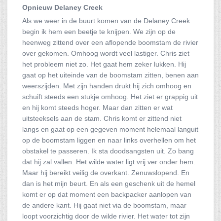
Opnieuw Delaney Creek
Als we weer in de buurt komen van de Delaney Creek
begin ik hem een beetje te knijpen. We zijn op de
heenweg zittend over een aflopende boomstam de rivier
over gekomen. Omhoog wordt veel lastiger. Chris ziet
het probleem niet zo. Het gaat hem zeker lukken. Hij
gaat op het uiteinde van de boomstam zitten, benen aan
weerszijden. Met zijn handen drukt hij zich omhoog en
schuift steeds een stukje omhoog. Het ziet er grappig uit
en hij komt steeds hoger. Maar dan zitten er wat
uitsteeksels aan de stam. Chris komt er zittend niet
langs en gaat op een gegeven moment helemaal languit
op de boomstam liggen en naar links overhellen om het
obstakel te passeren. Ik sta doodsangsten uit. Zo bang
dat hij zal vallen. Het wilde water ligt vrij ver onder hem.
Maar hij bereikt veilig de overkant. Zenuwslopend. En
dan is het mijn beurt. En als een geschenk uit de hemel
komt er op dat moment een backpacker aanlopen van
de andere kant. Hij gaat niet via de boomstam, maar
loopt voorzichtig door de wilde rivier. Het water tot zijn