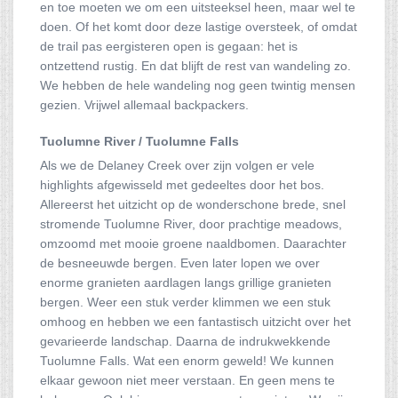
en toe moeten we om een uitsteeksel heen, maar wel te
doen. Of het komt door deze lastige oversteek, of omdat
de trail pas eergisteren open is gegaan: het is
ontzettend rustig. En dat blijft de rest van wandeling zo.
We hebben de hele wandeling nog geen twintig mensen
gezien. Vrijwel allemaal backpackers.
Tuolumne River / Tuolumne Falls
Als we de Delaney Creek over zijn volgen er vele
highlights afgewisseld met gedeeltes door het bos.
Allereerst het uitzicht op de wonderschone brede, snel
stromende Tuolumne River, door prachtige meadows,
omzoomd met mooie groene naaldbomen. Daarachter
de besneeuwde bergen. Even later lopen we over
enorme granieten aardlagen langs grillige granieten
bergen. Weer een stuk verder klimmen we een stuk
omhoog en hebben we een fantastisch uitzicht over het
gevarieerde landschap. Daarna de indrukwekkende
Tuolumne Falls. Wat een enorm geweld! We kunnen
elkaar gewoon niet meer verstaan. En geen mens te