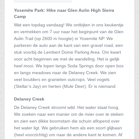
Yosemite Park: Hike naar Glen Aulin High Sierra
Camp
Wat een topdag vandaag! We ontbijten in ons keukentje
en vertrekken om 7 uur naar het beginpunt van de Glen
Aulin Trail (op 2600 m hoogte) in Yosemite NP. We
parkeren de auto aan de kant van een gravel road, een
stuk voorbij de Lembert Dome Parking Area. Om kwart
voor acht beginnen we met de wandeling. Het is gelijk
heel mooi. We lopen langs Soda Springs door open bos
en langs meadows naar de Delaney Creek. We zien
veel boulders en granieten outcrops. Veel vogels
(Stellar’s Jay) en herten (Mule Deer). Er is niemand.
Delaney Creek
De Delaney Creek stroomt wild. Het water staat hoog.
We zoeken naar een manier om de rivier over te steken
en zien een dikke boomstam die schuin aflopend over
het water ligt. We gebruiken hem als een soort glijbaan
(heel voorzichtig) om naar de andere kant te komen. Af