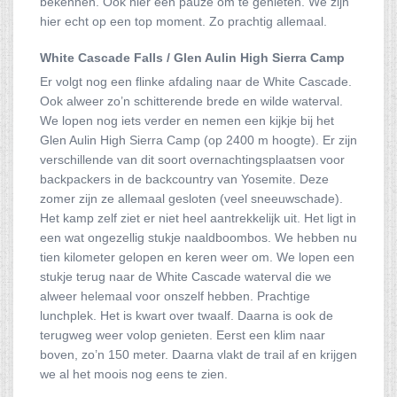
bekennen. Ook hier een pauze om te genieten. We zijn
hier echt op een top moment. Zo prachtig allemaal.
White Cascade Falls / Glen Aulin High Sierra Camp
Er volgt nog een flinke afdaling naar de White Cascade.
Ook alweer zo’n schitterende brede en wilde waterval.
We lopen nog iets verder en nemen een kijkje bij het
Glen Aulin High Sierra Camp (op 2400 m hoogte). Er zijn
verschillende van dit soort overnachtingsplaatsen voor
backpackers in de backcountry van Yosemite. Deze
zomer zijn ze allemaal gesloten (veel sneeuwschade).
Het kamp zelf ziet er niet heel aantrekkelijk uit. Het ligt in
een wat ongezellig stukje naaldboombos. We hebben nu
tien kilometer gelopen en keren weer om. We lopen een
stukje terug naar de White Cascade waterval die we
alweer helemaal voor onszelf hebben. Prachtige
lunchplek. Het is kwart over twaalf. Daarna is ook de
terugweg weer volop genieten. Eerst een klim naar
boven, zo’n 150 meter. Daarna vlakt de trail af en krijgen
we al het moois nog eens te zien.