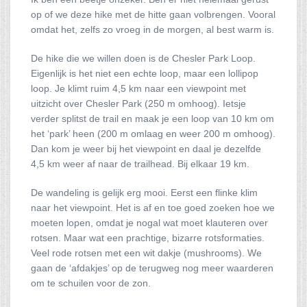
op of we deze hike met de hitte gaan volbrengen. Vooral
omdat het, zelfs zo vroeg in de morgen, al best warm is.
De hike die we willen doen is de Chesler Park Loop.
Eigenlijk is het niet een echte loop, maar een lollipop
loop. Je klimt ruim 4,5 km naar een viewpoint met
uitzicht over Chesler Park (250 m omhoog). Ietsje
verder splitst de trail en maak je een loop van 10 km om
het ‘park’ heen (200 m omlaag en weer 200 m omhoog).
Dan kom je weer bij het viewpoint en daal je dezelfde
4,5 km weer af naar de trailhead. Bij elkaar 19 km.
De wandeling is gelijk erg mooi. Eerst een flinke klim
naar het viewpoint. Het is af en toe goed zoeken hoe we
moeten lopen, omdat je nogal wat moet klauteren over
rotsen. Maar wat een prachtige, bizarre rotsformaties.
Veel rode rotsen met een wit dakje (mushrooms). We
gaan de ‘afdakjes’ op de terugweg nog meer waarderen
om te schuilen voor de zon.