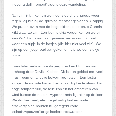
‘never a dull moment’ tijdens deze wandeling.
Na ruim 9 km komen we ineens de churchgroup weer
tegen. Zij zijn bij de splitsing rechtsaf geslagen. Grappig.
We praten even met de begeleider die op onze Garmin
kijkt waar ze zijn. Een klein stukje verder komen we bij
een WC. Dat is een aangename verrassing. Scheelt
weer een tripje in de bosjes (die hier niet veel zijn). We
zijn op een jeep road aangekomen, die we een stukje
volgen.
Even later verlaten we de jeep road en klimmen we
omhoog door Devil’s Kitchen. Dit is een gebied met veel
mushroom en andere bolvormige rotsen. Een lastig
stukje. De warmte begint hier al aardig toe te slaan. De
hoge temperatuur, de felle zon en het ontbreken van
wind tussen de rotsen. Hyperthermia ligt hier op de loer.
We drinken veel, eten regelmatig fruit en zoute
crackertjes en houden nu geregeld korte
‘schaduwpauzes’ langs koelere rotswanden.