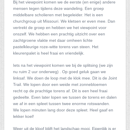
Bij het viewpoint komen we de eerste (en enige) andere
mensen tegen tijdens deze wandeling. Een groep
middelbare scholieren met begeleider. Het is een
churchgroup uit Missouri. We kletsen er even mee. Dan
vertrekt de groep en hebben we het viewpoint voor
onszelf. We hebben een prachtig uitzicht over een
zachtgroene vlakte met daar omheen lichte
pastelkleurige roze-witte torens van steen. Het
kleurenpalet is heel fraai en vriendelijk.
Iets na het viewpoint komen we bij de splitsing (we zijn
nu ruim 2 uur onderweg) . Op goed geluk gaan we
linksaf. We doen de loop met de klok mee. Dit is de Joint
Trail. We lopen door een weide met zonnebloemen
recht op de prachtige torens af. Dit is een heel fraai
gedeelte. Even later lopen we tussen de torens en dalen
we af in een spleet tussen twee enorme rotswanden.
We lopen minuten lang door deze spleet. Heel gaaf en
lekker koel!
Weer uit de kloof blijft het landschap mooi. Eigenlijk is er