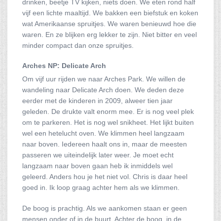
drinken, beetje TV kijken, niets doen. We eten rond half
vijf een lichte maaltijd. We bakken een biefstuk en koken
wat Amerikaanse spruitjes. We waren benieuwd hoe die
waren. En ze blijken erg lekker te zijn. Niet bitter en veel
minder compact dan onze spruitjes.
Arches NP: Delicate Arch
Om vijf uur rijden we naar Arches Park. We willen de
wandeling naar Delicate Arch doen. We deden deze
eerder met de kinderen in 2009, alweer tien jaar
geleden. De drukte valt enorm mee. Er is nog veel plek
om te parkeren. Het is nog wel snikheet. Het lijkt buiten
wel een hetelucht oven. We klimmen heel langzaam
naar boven. Iedereen haalt ons in, maar de meesten
passeren we uiteindelijk later weer. Je moet echt
langzaam naar boven gaan heb ik inmiddels wel
geleerd. Anders hou je het niet vol. Chris is daar heel
goed in. Ik loop graag achter hem als we klimmen.
De boog is prachtig. Als we aankomen staan er geen
mensen onder of in de buurt. Achter de boog, in de