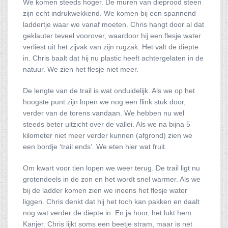
We komen steeds hoger. De muren van dieprood steen
zijn echt indrukwekkend. We komen bij een spannend
laddertje waar we vanaf moeten. Chris hangt door al dat
geklauter teveel voorover, waardoor hij een flesje water
verliest uit het zijvak van zijn rugzak. Het valt de diepte
in. Chris baalt dat hij nu plastic heeft achtergelaten in de
natuur. We zien het flesje niet meer.
De lengte van de trail is wat onduidelijk. Als we op het
hoogste punt zijn lopen we nog een flink stuk door,
verder van de torens vandaan. We hebben nu wel
steeds beter uitzicht over de vallei. Als we na bijna 5
kilometer niet meer verder kunnen (afgrond) zien we
een bordje ‘trail ends’. We eten hier wat fruit.
Om kwart voor tien lopen we weer terug. De trail ligt nu
grotendeels in de zon en het wordt snel warmer. Als we
bij de ladder komen zien we ineens het flesje water
liggen. Chris denkt dat hij het toch kan pakken en daalt
nog wat verder de diepte in. En ja hoor, het lukt hem.
Kanjer. Chris lijkt soms een beetje stram, maar is net