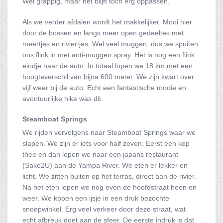
Wel grappig, maar het blijft toch erg oppassen.
Als we verder afdalen wordt het makkelijker. Mooi hier
door de bossen en langs meer open gedeeltes met
meertjes en riviertjes. Wel veel muggen, dus we spuiten
ons flink in met anti-muggen spray. Het is nog een flink
eindje naar de auto. In totaal lopen we 18 km met een
hoogteverschil van bijna 600 meter. We zijn kwart over
vijf weer bij de auto. Echt een fantastische mooie en
avontuurlijke hike was dit.
Steamboat Springs
We rijden vervolgens naar Steamboat Springs waar we
slapen. We zijn er iets voor half zeven. Eerst een kop
thee en dan lopen we naar een japans restaurant
(Sake2U) aan de Yampa River. We eten er lekker en
licht. We zitten buiten op het terras, direct aan de rivier.
Na het eten lopen we nog even de hoofdstraat heen en
weer. We kopen een ijsje in een druk bezochte
snoepwinkel. Erg veel verkeer door deze straat, wat
echt afbreuk doet aan de sfeer. De eerste indruk is dat