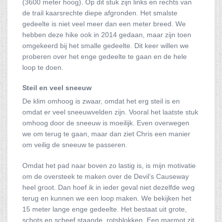
(3600 meter hoog). Op dit stuk zijn links en rechts van
de trail kaarsrechte diepe afgronden. Het smalste
gedeelte is niet veel meer dan een meter breed. We
hebben deze hike ook in 2014 gedaan, maar zijn toen
omgekeerd bij het smalle gedeelte. Dit keer willen we
proberen over het enge gedeelte te gaan en de hele
loop te doen.
Steil en veel sneeuw
De klim omhoog is zwaar, omdat het erg steil is en
omdat er veel sneeuwvelden zijn. Vooral het laatste stuk
omhoog door de sneeuw is moeilijk. Even overwegen
we om terug te gaan, maar dan ziet Chris een manier
om veilig de sneeuw te passeren.
Omdat het pad naar boven zo lastig is, is mijn motivatie
om de oversteek te maken over de Devil’s Causeway
heel groot. Dan hoef ik in ieder geval niet dezelfde weg
terug en kunnen we een loop maken. We bekijken het
15 meter lange enge gedeelte. Het bestaat uit grote,
schots en scheef staande, rotsblokken. Een marmot zit