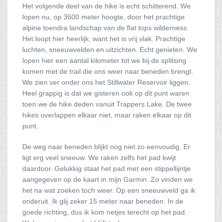
Het volgende deel van de hike is echt schitterend. We
lopen nu, op 3600 meter hoogte, door het prachtige
alpine toendra landschap van de flat tops wilderness.
Het loopt hier heerlijk, want het is vrij vlak. Prachtige
luchten, sneeuwvelden en uitzichten. Echt genieten. We
lopen hier een aantal kilometer tot we bij de splitsing
komen met de trail die ons weer naar beneden brengt.
We zien ver onder ons het Stillwater Reservoir liggen.
Heel grappig is dat we gisteren ook op dit punt waren
toen we de hike deden vanuit Trappers Lake. De twee
hikes overlappen elkaar niet, maar raken elkaar op dit
punt.
De weg naar beneden blijkt nog niet zo eenvoudig. Er
ligt erg veel sneeuw. We raken zelfs het pad kwijt
daardoor. Gelukkig staat het pad met een stippellijntje
aangegeven op de kaart in mijn Garmin. Zo vinden we
het na wat zoeken toch weer. Op een sneeuwveld ga ik
onderuit. Ik glij zeker 15 meter naar beneden. In de
goede richting, dus ik kom netjes terecht op het pad.