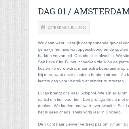
DAG 01 / AMSTERDAM
ZATERDAG 9 JULI 2016
We gaan weer. Heerlijk dat spannende gevoel voor e
gemakje het huis wat opgeschoond en de spullen g
hadden verzameld. Ook check ik alvast in. We vl
Salt Lake City. Bij het inchecken zie ik op de plat
kosten 75 euro extra, maar extra beenruimte op zo'
blij mee, want deze plaatsen hebben stroom. Zo ka
laatste dag voor vertrek wat minder te stressen.
Lucas brengt ons naar Schiphol. We zijn er al om h
op tijd om tien voor tien. Een prettige vlucht me
drinken. We landen om kwart over twaalf in Salt L
het is geen chaos, zoals vorig jaar in Chicago.
De vlucht naar Denver vertrekt pas om vijf uur. Bi