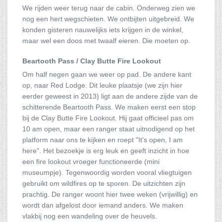
We rijden weer terug naar de cabin. Onderweg zien we
nog een hert wegschieten. We ontbijten uitgebreid. We
konden gisteren nauwelijks iets krijgen in de winkel,
maar wel een doos met twaalf eieren. Die moeten op.
Beartooth Pass /
Clay Butte Fire Lookout
Om half negen gaan we weer op pad. De andere kant
op, naar Red Lodge. Dit leuke plaatsje (we zijn hier
eerder geweest in 2013) ligt aan de andere zijde van de
schitterende Beartooth Pass. We maken eerst een stop
bij de Clay Butte Fire Lookout. Hij gaat officieel pas om
10 am open, maar een ranger staat uitnodigend op het
platform naar ons te kijken en roept "It's open, I am
here". Het bezoekje is erg leuk en geeft inzicht in hoe
een fire lookout vroeger functioneerde (mini
museumpje). Tegenwoordig worden vooral vliegtuigen
gebruikt om wildfires op te sporen. De uitzichten zijn
prachtig. De ranger woont hier twee weken (vrijwillig) en
wordt dan afgelost door iemand anders. We maken
vlakbij nog een wandeling over de heuvels.