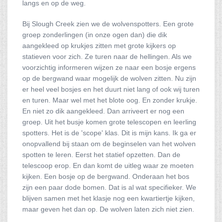
langs en op de weg.
Bij Slough Creek zien we de wolvenspotters. Een grote
groep zonderlingen (in onze ogen dan) die dik
aangekleed op krukjes zitten met grote kijkers op
statieven voor zich. Ze turen naar de hellingen. Als we
voorzichtig informeren wijzen ze naar een bosje ergens
op de bergwand waar mogelijk de wolven zitten. Nu zijn
er heel veel bosjes en het duurt niet lang of ook wij turen
en turen. Maar wel met het blote oog. En zonder krukje.
En niet zo dik aangekleed. Dan arriveert er nog een
groep. Uit het busje komen grote telescopen en leerling
spotters. Het is de 'scope' klas. Dit is mijn kans. Ik ga er
onopvallend bij staan om de beginselen van het wolven
spotten te leren. Eerst het statief opzetten. Dan de
telescoop erop. En dan komt de uitleg waar ze moeten
kijken. Een bosje op de bergwand. Onderaan het bos
zijn een paar dode bomen. Dat is al wat specifieker. We
blijven samen met het klasje nog een kwartiertje kijken,
maar geven het dan op. De wolven laten zich niet zien.