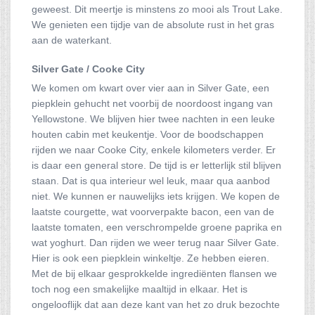
geweest. Dit meertje is minstens zo mooi als Trout Lake.
We genieten een tijdje van de absolute rust in het gras
aan de waterkant.
Silver Gate / Cooke City
We komen om kwart over vier aan in Silver Gate, een
piepklein gehucht net voorbij de noordoost ingang van
Yellowstone. We blijven hier twee nachten in een leuke
houten cabin met keukentje. Voor de boodschappen
rijden we naar Cooke City, enkele kilometers verder. Er
is daar een general store. De tijd is er letterlijk stil blijven
staan. Dat is qua interieur wel leuk, maar qua aanbod
niet. We kunnen er nauwelijks iets krijgen. We kopen de
laatste courgette, wat voorverpakte bacon, een van de
laatste tomaten, een verschrompelde groene paprika en
wat yoghurt. Dan rijden we weer terug naar Silver Gate.
Hier is ook een piepklein winkeltje. Ze hebben eieren.
Met de bij elkaar gesprokkelde ingrediënten flansen we
toch nog een smakelijke maaltijd in elkaar. Het is
ongelooflijk dat aan deze kant van het zo druk bezochte