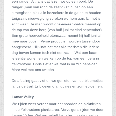
een ranger. Althans dat lezen we op een bord. De
ranger (man van rond de zestig) zit buiten op een
strategische plek alle bezoekers in de gaten te houden.
Enigszins nieuwsgierig spreken we hem aan. En het is
echt waar. De man woont drie-en-een-halve maand op
de top van deze berg (van half juni tot eind september).
Een grote hoeveelheid etenswaar neemt hij half juni al
mee naar boven. Verse producten worden tussendoor
aangevoerd. Hij vindt het met alle toeristen die iedere
dag boven komen toch niet eenzaam. Wat een baan. In
je eentje wonen en werken op de top van een berg in
Yellowstone. Chris ziet er wel wat in na zijn pensioen.
Maar wel met ons tweeën.
De afdaling gaat vlot en we genieten van de bloemetjes
langs de trail. Er bloeien o.a. lupines en zonnebloemen.
Lamar Valley
We rijden weer verder naar het noorden en picknicken
in de Yellowstone picnic area. Vervolgens rijden we door
Lamar Valley. Wat mij betreft het allermooiste deel van