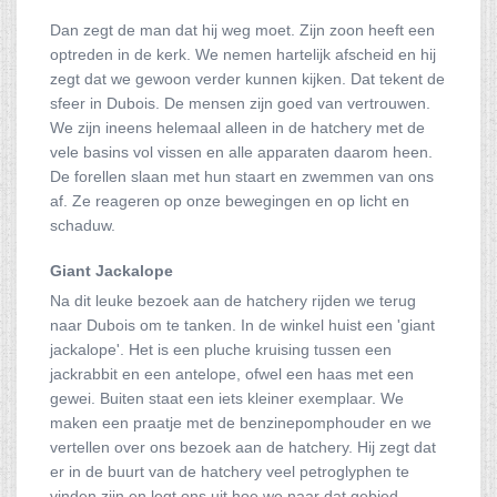
Dan zegt de man dat hij weg moet. Zijn zoon heeft een
optreden in de kerk. We nemen hartelijk afscheid en hij
zegt dat we gewoon verder kunnen kijken. Dat tekent de
sfeer in Dubois. De mensen zijn goed van vertrouwen.
We zijn ineens helemaal alleen in de hatchery met de
vele basins vol vissen en alle apparaten daarom heen.
De forellen slaan met hun staart en zwemmen van ons
af. Ze reageren op onze bewegingen en op licht en
schaduw.
Giant Jackalope
Na dit leuke bezoek aan de hatchery rijden we terug
naar Dubois om te tanken. In de winkel huist een 'giant
jackalope'. Het is een pluche kruising tussen een
jackrabbit en een antelope, ofwel een haas met een
gewei. Buiten staat een iets kleiner exemplaar. We
maken een praatje met de benzinepomphouder en we
vertellen over ons bezoek aan de hatchery. Hij zegt dat
er in de buurt van de hatchery veel petroglyphen te
vinden zijn en legt ons uit hoe we naar dat gebied