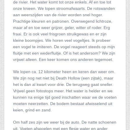
de rivier. Het water komt tot onze enkels. Af en toe tot
onze knieen. We lopen stroomafwaarts. De rotswanden
aan weerszijden van de rivier worden snel hoger.
Prachtige kleuren en patronen. Overwegend lichtroze,
maar af en toe weer grijzer, geler, witter of roder. Erg
fraai. Er is ook veel frisgroen struikgewas en er zijn
kleine boompjes. We horen veel vogeltjes. Ik probeer
een vogel te imiteren. De vogel reageert steeds op mijn
fluitje met een wederfluitje. Of is het andersom? We zijn
vrijwel alleen. Een keer komen ons anderen tegemoet.
We lopen ca. 12 kilometer heen en keren dan weer om.
We zijn nog net niet bij Death Hollow (een zijtak), maar
het is dan al kwart voor drie. De terugweg gaat sneller.
Vrijwel geen fotostops meer. Het water is helder en we
kunnen na enige tijd goed inschatten waar we de voeten
moeten neerzetten. De bodem bestaat afwisselend uit
keien, grind en zand.
Om half zes zijn we weer bij de auto. De natte schoenen
uit. Voeten afspoelen met een flesje water en ander